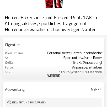
Herren-Boxershorts mit Freizeit-Print, 17,8 cm |
Atmungsaktives, sportliches Tragegefühl |
Herrenunterwäsche mit hochwertigen Nähten
Eigentum
Personalisierte Herrenunterwäsche
Produktname
Sportunterwäsche Boxer
Stil
S-2XL (Anpassung)
Größen
Anpassbare Farben
Farbe
90% Polyester 10% Elasthan
Stoff
WEITERE
Digitaldruck
Handwerk
Maschinenwäsche
Pflegehinweise
1 Stück
Mindestbestellmenge
Auswertung
MEHR
BEWERTUNG HINZUFÜGEN