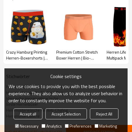
Crazy Hamburg Printing
Premium Cotton Stretch
Herren Lifesty
Herren-Boxershorts |
Boxer Herren | Bio-
Multipack Meh
Premium-Komfort-
Baumwolle | Bequeme
Boxershorts |
Unterwäsche |
Herrenunterwäsche
Atmungsaktive
Individuelle Boxershorts
sportliches Tr
Cookie settings
Stichwörter
für Premium-Komfort
Herrenunterw
We use cookies to provide you with the best possible
Herrenunterwäsche fürs Fitnessstudio
elegantem De
Beschreibung
Herrenunterwäsche für den Alltag
experience. They also allow us to analyze user behavior in
klassische Herrenunterwäsche
Der Damen-Sport-BH besticht durch seine zeitlose Racerback-
order to constantly improve the website for you.
beste Herrenboxer
Silhouette und passt perfekt zu jedem Style. Das atmungsaktive,
Herrenunterwäsche mit Anti-Chafing
ultraleichte Material sorgt für maximalen Tragekomfort – egal ob beim
Accept all
Accept Selection
Reject All
Herrenunterwäsche
Training oder im Alltag. Dank seines innovativen Designs definiert
dieser Sport-BH Komfort neu und ermöglicht Ihnen den ganzen Tag
Necessary
Analytics
Preferences
Marketing
lang Bewegungsfreiheit und Selbstvertrauen.