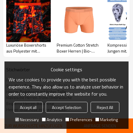
Luxuriöse Boxershorts
Premium Cotton Stretch
Kompressions
aus Polyester mit
Boxer Herren | Bio-
Jungen mit
ultraleichtem Stoff |
Baumwolle | Bequeme
Körbchenschu
Sportlicher Komfort |
Herrenunterwäsche
sportliche
Maschinenwäsche kalt |
Gleitunterwäs
Cookie settings
Stichwörter
Dehnbare Boxershorts
Integrierte
We use cookies to provide you with the best possible
Herren-Modal-Boxershorts
aus Polyester für Herren
Körbchentasch
Sportliche Trunk-Unterwäsche für Herren
experience. They also allow us to analyze user behavior in
Workout-Boxe
Herren-Badehosen mit hoher Taille
für Herren
order to constantly improve the website for you.
Klassische Herren-Trunk-Unterwäsche
Bequeme Herren-Badehose
Accept all
Accept Selection
Reject All
Herren-Unterhose mit zwei Beuteln
Necessary
Analytics
Preferences
Marketing
Beschreibung
ZUR WUNSCHLISTE HINZUFÜGEN
ANFRAGE SENDEN
Der Damen-Sport-BH besticht durch seine zeitlose Racerback-