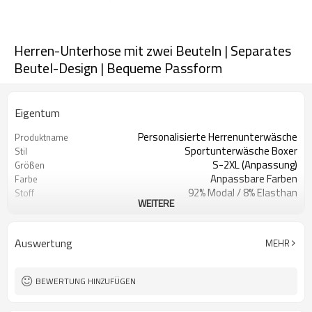
Herren-Unterhose mit zwei Beuteln | Separates
Beutel-Design | Bequeme Passform
Eigentum
Personalisierte Herrenunterwäsche
Produktname
Sportunterwäsche Boxer
Stil
S-2XL (Anpassung)
Größen
Anpassbare Farben
Farbe
92% Modal / 8% Elasthan
Stoff
WEITERE
Digitaldruck
Handwerk
Maschinenwäsche
Pflegehinweise
1 Stück
Mindestbestellmenge
Auswertung
MEHR
BEWERTUNG HINZUFÜGEN