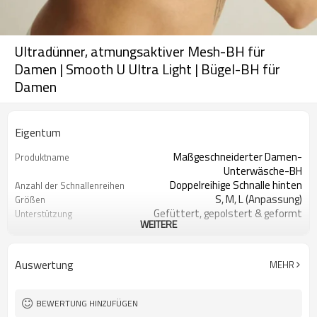
Ultradünner, atmungsaktiver Mesh-BH für
Damen | Smooth U Ultra Light | Bügel-BH für
Damen
Eigentum
Maßgeschneiderter Damen-
Produktname
Unterwäsche-BH
Doppelreihige Schnalle hinten
Anzahl der Schnallenreihen
S, M, L (Anpassung)
Größen
Gefüttert, gepolstert & geformt
Unterstützung
WEITERE
Anpassbare Farben
Farbe
90%Polyamid 10%Elasthan
Stoff
Digitaldruck
Handwerk
Auswertung
MEHR
Maschinenwäsche
Pflegehinweise
1 Stück
Mindestbestellmenge
BEWERTUNG HINZUFÜGEN