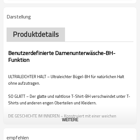
Darstellung
Produktdetails
Benutzerdefinierte Damenunterwäsche-BH-
Funktion
ULTRALEICHTER HALT – Ultraleichter Bügel-BH für natürlichen Halt
ohne aufzutragen.
SO GLATT – Der glatte und nahtlose T-Shirt-BH verschwindet unter T-
Shirts und anderen engen Oberteilen und Kleidern.
DIE GESCHICHTE IM INNEREN – Konstruiert mit einer weichen
WEITERE
Innenschlinge für zusätzlichen Halt und Formgebung.
DIE HINTERGRUNDGESCHICHTE – Bügel-BH für Damen mit
empfehlen