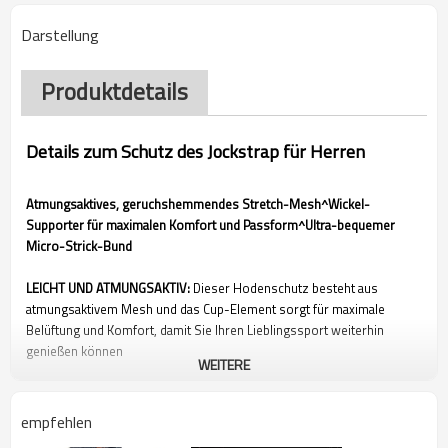
Darstellung
Produktdetails
Details zum Schutz des Jockstrap für Herren
Atmungsaktives, geruchshemmendes Stretch-Mesh^Wickel-
Supporter für maximalen Komfort und Passform^Ultra-bequemer
Micro-Strick-Bund
LEICHT UND ATMUNGSAKTIV:
Dieser Hodenschutz besteht aus
atmungsaktivem Mesh und das Cup-Element sorgt für maximale
Belüftung und Komfort, damit Sie Ihren Lieblingssport weiterhin
genießen können
WEITERE
SCHUTZ FÜR MÄNNER:
Eine sichere und bequeme Passform für
Männer, die Sportarten mit Verletzungsrisiko betreiben; Wir sind von
empfehlen
unserer Shock Doctor's Groinwear genauso überzeugt wie Tausende