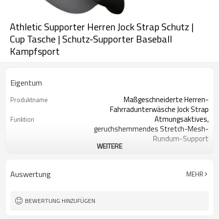
Athletic Supporter Herren Jock Strap Schutz |
Cup Tasche | Schutz-Supporter Baseball
Kampfsport
Eigentum
Maßgeschneiderte Herren-
Produktname
Fahrradunterwäsche Jock Strap
Atmungsaktives,
Funktion
geruchshemmendes Stretch-Mesh-
Rundum-Support
WEITERE
S-2XL (Anpassung)
Größen
Anpassbare Farben
Farbe
90% Polyester 10% Elasthan
Stoff
Auswertung
MEHR
Digitaldruck
Handwerk
Maschinenwäsche
Pflegehinweise
1 Stück
Mindestbestellmenge
BEWERTUNG HINZUFÜGEN