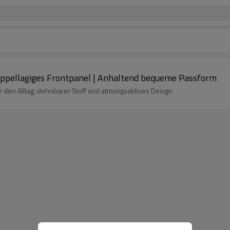
oppellagiges Frontpanel | Anhaltend bequeme Passform
 den Alltag, dehnbarer Stoff und atmungsaktives Design