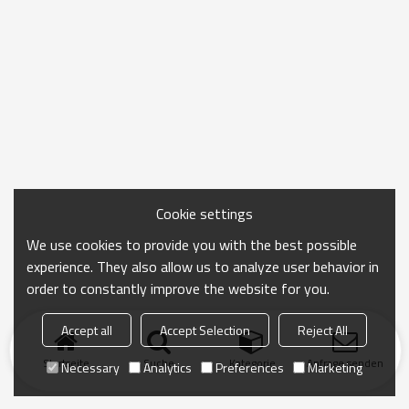
Cookie settings
We use cookies to provide you with the best possible
experience. They also allow us to analyze user behavior in
order to constantly improve the website for you.
Accept all
Accept Selection
Reject All
Startseite
Suche
Kategorie
Anfrage senden
Necessary
Analytics
Preferences
Marketing