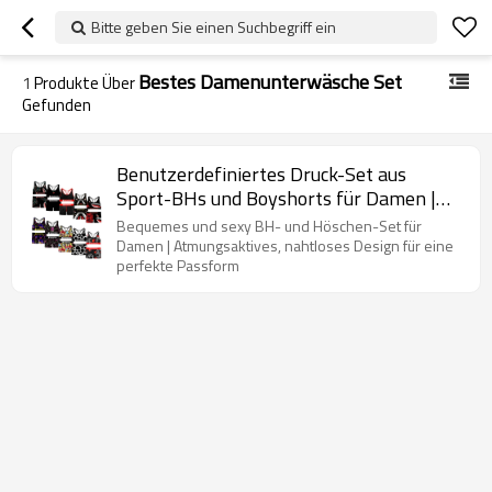
Bitte geben Sie einen Suchbegriff ein
Bestes Damenunterwäsche Set
1
Produkte Über
Gefunden
Benutzerdefiniertes Druck-Set aus
Sport-BHs und Boyshorts für Damen |
Bequeme Stretch-Höschen | Individuelle
Bequemes und sexy BH- und Höschen-Set für
Anpassung der Damenunterwäsche
Damen | Atmungsaktives, nahtloses Design für eine
perfekte Passform