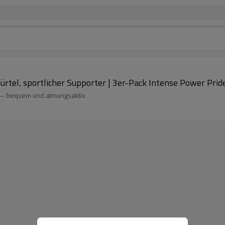
ürtel, sportlicher Supporter | 3er-Pack Intense Power Pri
s – bequem und atmungsaktiv