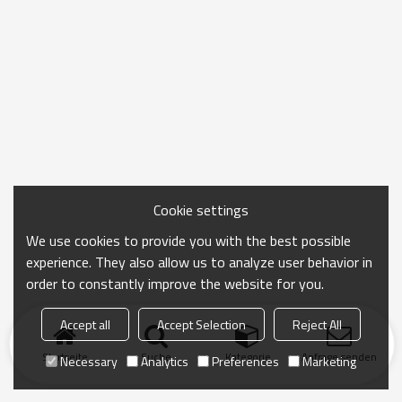
Cookie settings
We use cookies to provide you with the best possible
experience. They also allow us to analyze user behavior in
order to constantly improve the website for you.
Accept all
Accept Selection
Reject All
Startseite
Suche
Kategorie
Anfrage senden
Necessary
Analytics
Preferences
Marketing