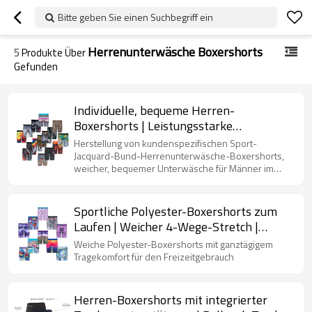
Bitte geben Sie einen Suchbegriff ein
Herrenunterwäsche Boxershorts
5
Produkte Über
Gefunden
Individuelle, bequeme Herren-
Boxershorts | Leistungsstarke
Boxershorts aus Polyester |
Herstellung von kundenspezifischen Sport-
Feuchtigkeitsableitende Technologie
Jacquard-Bund-Herrenunterwäsche-Boxershorts,
weicher, bequemer Unterwäsche für Männer im
Multipack
Sportliche Polyester-Boxershorts zum
Laufen | Weicher 4-Wege-Stretch |
Herrenunterwäsche aus hochwertigen
Weiche Polyester-Boxershorts mit ganztägigem
Materialien
Tragekomfort für den Freizeitgebrauch
Herren-Boxershorts mit integrierter