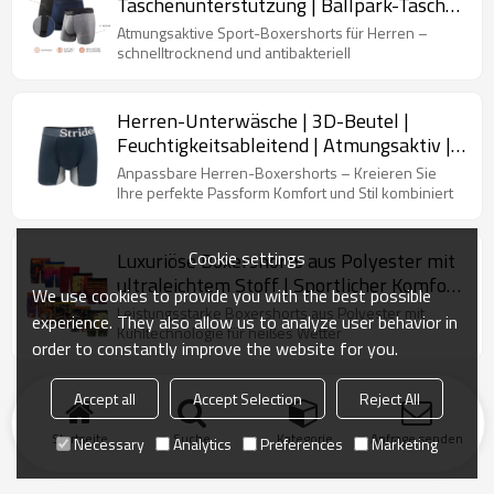
Taschenunterstützung | Ballpark-Tasche
| Kühlende Herrenunterwäsche aus
Atmungsaktive Sport-Boxershorts für Herren –
Baumwolle
schnelltrocknend und antibakteriell
Herren-Unterwäsche | 3D-Beutel |
Feuchtigkeitsableitend | Atmungsaktiv |
Kein Hochrutschen
Anpassbare Herren-Boxershorts – Kreieren Sie
Ihre perfekte Passform Komfort und Stil kombiniert
Cookie settings
Luxuriöse Boxershorts aus Polyester mit
ultraleichtem Stoff | Sportlicher Komfort
We use cookies to provide you with the best possible
| Maschinenwäsche kalt | Dehnbare
Leistungsstarke Boxershorts aus Polyester mit
experience. They also allow us to analyze user behavior in
Boxershorts aus Polyester für Herren
Kühltechnologie für heißes Wetter
order to constantly improve the website for you.
Accept all
Accept Selection
Reject All
Startseite
Suche
Kategorie
Anfrage senden
Necessary
Analytics
Preferences
Marketing