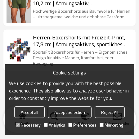
10,2 cm | Atmungsaktiv,
feuchtigkeitsableitend |
Hochwertige Boxershorts aus Baumwolle für Herren
Herrenunterwäsche für die Reise
– ultrabequeme, weiche und dehnbare Passform
Herren-Boxershorts mit Freizeit-Print,
17,8 cm | Atmungsaktives, sportliches
Tragegefühl | Herrenunterwäsche mit
SportsFit Boxershorts für Herren – Ergonomisches
hochwertigen Nähten
Design für aktive Männer, Komfort bei jeder
Bewegung
Cookie settings
We use cookies to provide you with the best possible
experience. They also allow us to analyze user behavior in
order to constantly improve the website for you.
Accept all
Accept Selection
Reject All
Startseite
Suche
Kategorie
Anfrage senden
Necessary
Analytics
Preferences
Marketing