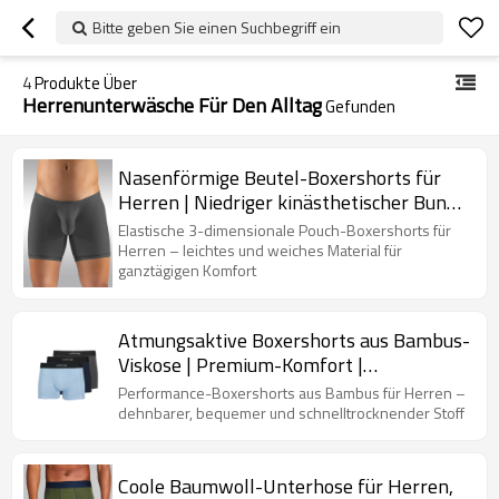
Bitte geben Sie einen Suchbegriff ein
4
Produkte Über
Herrenunterwäsche Für Den Alltag
Gefunden
Nasenförmige Beutel-Boxershorts für
Herren | Niedriger kinästhetischer Bund |
Herrenunterwäsche für den Alltag
Elastische 3-dimensionale Pouch-Boxershorts für
Herren – leichtes und weiches Material für
ganztägigen Komfort
Atmungsaktive Boxershorts aus Bambus-
Viskose | Premium-Komfort |
Herrenunterwäsche für den Alltag
Performance-Boxershorts aus Bambus für Herren –
dehnbarer, bequemer und schnelltrocknender Stoff
Coole Baumwoll-Unterhose für Herren,