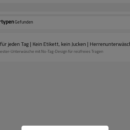
rtypen
Gefunden
r jeden Tag | Kein Etikett, kein Jucken | Herrenunterwäsch
ester-Unterwäsche mit No-Tag-Design für reizfreies Tragen