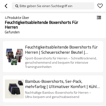
Bitte geben Sie einen Suchbegriff ein
4
Produkte Über
Feuchtigkeitsableitende Boxershorts Für
Herren
Gefunden
Feuchtigkeitsableitende Boxershorts für
Herren | Scheuersicherer Beutel |
Leuchtende Farben für Herren-
Sport-Boxershorts für Herren – Schnelltrocknend,
Boxershorts
geruchshemmend und bequem für intensive
Trainingseinheiten
Bambus-Boxershorts, 5er-Pack,
mehrfarbig | Ultimativer Komfort | Kühle,
weiche Herren-Boxershorts aus
Nachhaltige Bambus-Boxershorts für Herren –
Netzstoff
Ultra-bequem und geruchsabweisend