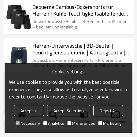
Bequeme Bambus-Boxershorts für
Herren | Kühle, feuchtigkeitsableitende
Technologie | Sportunterwäsche
Umweltbewusste Bambus-Boxershorts für Männer
– bequem und langlebig
Herren-Unterwäsche | 3D-Beutel |
Feuchtigkeitsableitend | Atmungsaktiv |
Kein Hochrutschen
Anpassbare Herren-Boxershorts – Kreieren Sie
Ihre perfekte Passform Komfort und Stil kombiniert
Cookie settings
We use cookies to provide you with the best possible
experience. They also allow us to analyze user behavior in
order to constantly improve the website for you.
Accept all
Accept Selection
Reject All
Startseite
Suche
Kategorie
Anfrage senden
Necessary
Analytics
Preferences
Marketing