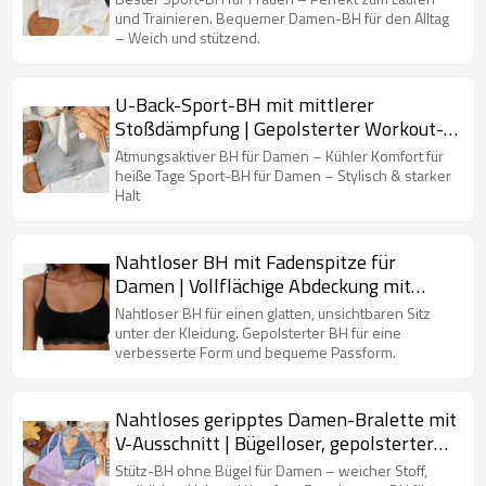
und Trainieren. Bequemer Damen-BH für den Alltag
– Weich und stützend.
U-Back-Sport-BH mit mittlerer
Stoßdämpfung | Gepolsterter Workout-
Yoga-BH | Geripptes Crop-Top für Damen
Atmungsaktiver BH für Damen – Kühler Komfort für
heiße Tage Sport-BH für Damen – Stylisch & starker
Halt
Nahtloser BH mit Fadenspitze für
Damen | Vollflächige Abdeckung mit
ungefütterten Bügeln | Sexy Bralettes
Nahtloser BH für einen glatten, unsichtbaren Sitz
mit Racerback
unter der Kleidung. Gepolsterter BH für eine
verbesserte Form und bequeme Passform.
Nahtloses geripptes Damen-Bralette mit
V-Ausschnitt | Bügelloser, gepolsterter
Schlaf-BH | Tiefer Ausschnitt,
Stütz-BH ohne Bügel für Damen – weicher Stoff,