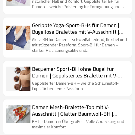
ungefüttert, nahtlos
natürlicher Halt und Komfort. Gepolsterter BH für
Damen – weiche Polsterung für Formgebung und
Komfort.
Gerippte Yoga-Sport-BHs für Damen |
Bügellose Bralettes mit V-Ausschnitt |
Stützkomfort, Tief ausgeschnitten,
Aktiv-BH für Damen – schweißableitend, flexibel und
gepolstert
mit stützender Passform. Sport-BH für Damen –
starker Halt, atmungsaktiv und
feuchtigkeitsableitend.
Bequemer Sport-BH ohne Bügel für
Damen | Gepolstertes Bralette mit V-
Ausschnitt | Sport-BH mit verstellbaren
Gepolsterter Damen-BH – weiche Schaumstoff-
Trägern
Cups für bequeme Passform
Damen Mesh-Bralette-Top mit V-
Ausschnitt | Glatter Baumwoll-BH |
Ultraweiche, flexible und unsichtbare
BH für Damen in Übergröße – Volle Abdeckung und
Unterwäsche
maximaler Komfort