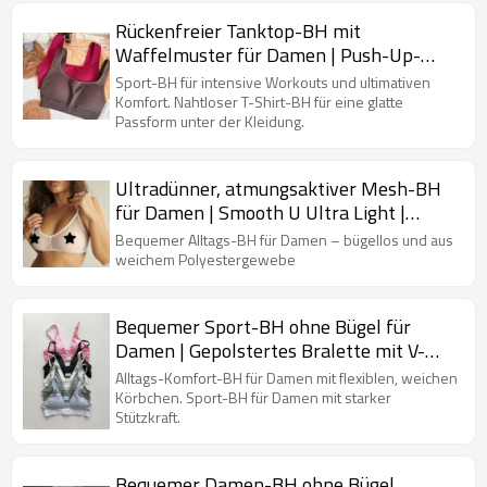
Rückenfreier Tanktop-BH mit
Waffelmuster für Damen | Push-Up-
Sport | Quadratischer Ausschnitt,
Sport-BH für intensive Workouts und ultimativen
Kompression, hohe Belastung
Komfort. Nahtloser T-Shirt-BH für eine glatte
Passform unter der Kleidung.
Ultradünner, atmungsaktiver Mesh-BH
für Damen | Smooth U Ultra Light |
Bügel-BH für Damen
Bequemer Alltags-BH für Damen – bügellos und aus
weichem Polyestergewebe
Bequemer Sport-BH ohne Bügel für
Damen | Gepolstertes Bralette mit V-
Ausschnitt | Sport-BH mit verstellbaren
Alltags-Komfort-BH für Damen mit flexiblen, weichen
Trägern
Körbchen. Sport-BH für Damen mit starker
Stützkraft.
Bequemer Damen-BH ohne Bügel,