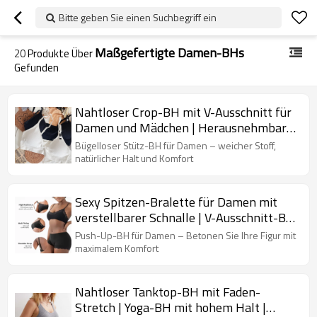
Bitte geben Sie einen Suchbegriff ein
Maßgefertigte Damen-BHs
20
Produkte Über
Gefunden
Nahtloser Crop-BH mit V-Ausschnitt für
Damen und Mädchen | Herausnehmbare
Polsterung, bügellos | Nahtlose
Bügelloser Stütz-BH für Damen – weicher Stoff,
Unterstützung
natürlicher Halt und Komfort
Sexy Spitzen-Bralette für Damen mit
verstellbarer Schnalle | V-Ausschnitt-BH
für die Freizeit | Tägliches, einfarbiges
Push-Up-BH für Damen – Betonen Sie Ihre Figur mit
Spitzen-Patchwork-Bustier
maximalem Komfort
Nahtloser Tanktop-BH mit Faden-
Stretch | Yoga-BH mit hohem Halt |