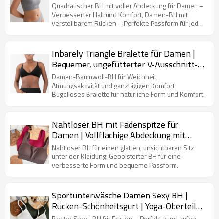
Crop-Tops mit quadratischem Ausschnitt
Quadratischer BH mit voller Abdeckung für Damen –
Verbesserter Halt und Komfort, Damen-BH mit
verstellbarem Rücken – Perfekte Passform für jeden
Anlass
Inbarely Triangle Bralette für Damen |
Bequemer, ungefütterter V-Ausschnitt-
BH | Bügelloser, glatter BH-Top-Stretch
Damen-Baumwoll-BH für Weichheit,
Atmungsaktivität und ganztägigen Komfort.
Bügelloses Bralette für natürliche Form und Komfort.
Nahtloser BH mit Fadenspitze für
Damen | Vollflächige Abdeckung mit
ungefütterten Bügeln | Sexy Bralettes
Nahtloser BH für einen glatten, unsichtbaren Sitz
mit Racerback
unter der Kleidung. Gepolsterter BH für eine
verbesserte Form und bequeme Passform.
Sportunterwäsche Damen Sexy BH |
Rücken-Schönheitsgurt | Yoga-Oberteile
für Frauen Brust-Sportunterwäsche
Bester Sport-BH für Frauen – Perfekt zum Laufen