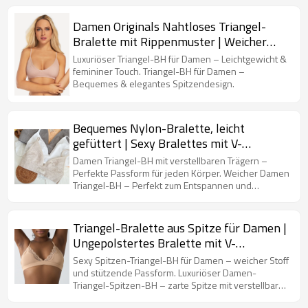
Damen Originals Nahtloses Triangel-
Bralette mit Rippenmuster | Weicher
gerippter BH mit V-Ausschnitt |
Luxuriöser Triangel-BH für Damen – Leichtgewicht &
Comfortflex-Passform
femininer Touch. Triangel-BH für Damen –
Bequemes & elegantes Spitzendesign.
Bequemes Nylon-Bralette, leicht
gefüttert | Sexy Bralettes mit V-
Ausschnitt für Damen |
Damen Triangel-BH mit verstellbaren Trägern –
Schnelltrocknendes, elastisch
Perfekte Passform für jeden Körper. Weicher Damen
Triangel-BH – Perfekt zum Entspannen und
gepolstertes Fitnessstudio
Schlafen.
Triangel-Bralette aus Spitze für Damen |
Ungepolstertes Bralette mit V-
Ausschnitt | Longline-BH aus Spitze mit
Sexy Spitzen-Triangel-BH für Damen – weicher Stoff
purem Komfort
und stützende Passform. Luxuriöser Damen-
Triangel-Spitzen-BH – zarte Spitze mit verstellbaren
Trägern