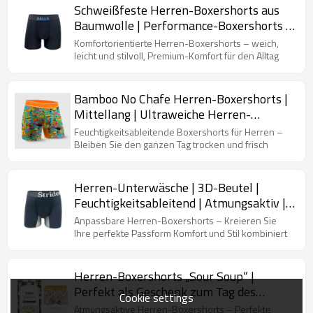
Schweißfeste Herren-Boxershorts aus
Baumwolle | Performance-Boxershorts |
Quest Quick Dry mit Beutelunterstützung
Komfortorientierte Herren-Boxershorts – weich,
leicht und stilvoll, Premium-Komfort für den Alltag
Bamboo No Chafe Herren-Boxershorts |
Mittellang | Ultraweiche Herren-
Boxershorts
Feuchtigkeitsableitende Boxershorts für Herren –
Bleiben Sie den ganzen Tag trocken und frisch
Herren-Unterwäsche | 3D-Beutel |
Feuchtigkeitsableitend | Atmungsaktiv |
Kein Hochrutschen
Anpassbare Herren-Boxershorts – Kreieren Sie
Ihre perfekte Passform Komfort und Stil kombiniert
Herren-Boxershorts „Sour Soup“ |
Perfekt als Geschenk zum Tag des
Cookie settings
Freundes | Lustige Unterwäsche
Atmungsaktive Herren-Boxershorts – Perfekte