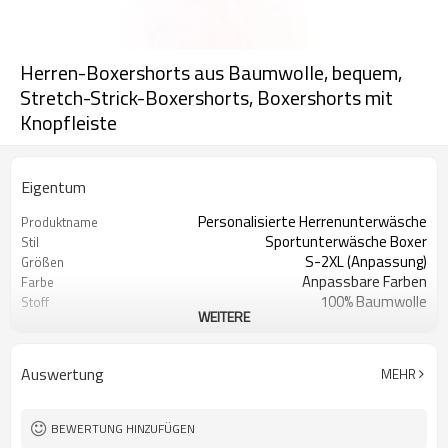
Herren-Boxershorts aus Baumwolle, bequem,
Stretch-Strick-Boxershorts, Boxershorts mit
Knopfleiste
Eigentum
Personalisierte Herrenunterwäsche
Produktname
Sportunterwäsche Boxer
Stil
S-2XL (Anpassung)
Größen
Anpassbare Farben
Farbe
100% Baumwolle
Stoff
WEITERE
Digitaldruck
Handwerk
Maschinenwäsche
Pflegehinweise
1 Stück
Mindestbestellmenge
Auswertung
MEHR
BEWERTUNG HINZUFÜGEN