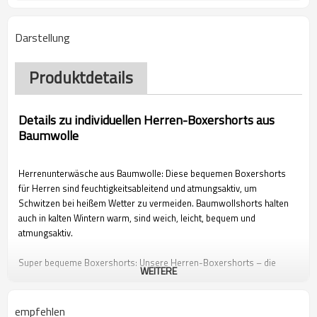
Darstellung
Produktdetails
Details zu individuellen Herren-Boxershorts aus
Baumwolle
Herrenunterwäsche aus Baumwolle: Diese bequemen Boxershorts
für Herren sind feuchtigkeitsableitend und atmungsaktiv, um
Schwitzen bei heißem Wetter zu vermeiden. Baumwollshorts halten
auch in kalten Wintern warm, sind weich, leicht, bequem und
atmungsaktiv.
Super bequeme Boxershorts: Unsere Herren-Boxershorts – die
WEITERE
Baumwoll-Stretch-Unterwäsche für Männer – sind ohne Etikett für
kratzfreien Komfort und verfügen über einen klassischen
Hosenschlitz mit Knopfleiste und hochwertige Flachnähte. Der glatte,
empfehlen