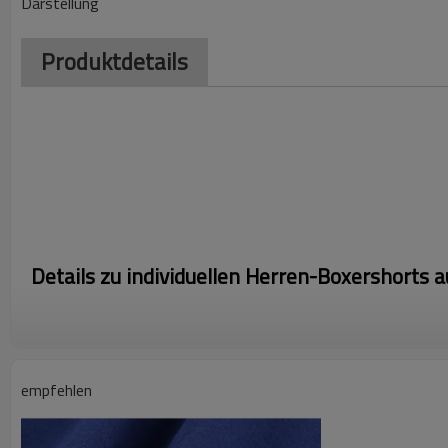
Darstellung
Produktdetails
Details zu individuellen Herren-Boxershorts
*Weiche Passform und hautfreundlich
* Trocken, schweißableitend und bequem, atmungsaktiv
empfehlen
* U-konvexes Design