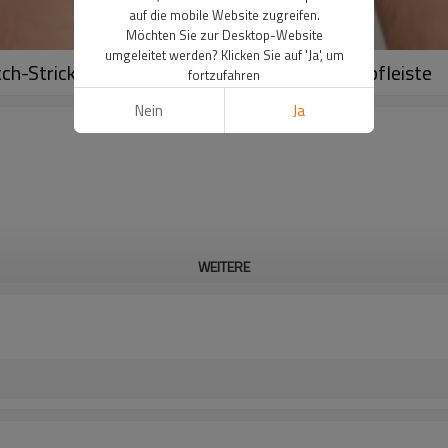
auf die mobile Website zugreifen.
Möchten Sie zur Desktop-Website
umgeleitet werden? Klicken Sie auf 'Ja', um
h-Strick-Boxershorts, Boxershorts mit Knopfleiste
fortzufahren
Nein
Ja
WEITERE