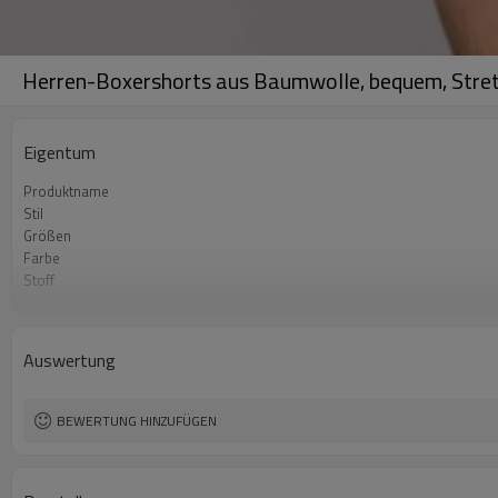
Herren-Boxershorts aus Baumwolle, bequem, Stretc
Eigentum
Produktname
Stil
Größen
Farbe
Stoff
Handwerk
Pflegehinweise
Mindestbestellmenge
Auswertung
BEWERTUNG HINZUFÜGEN