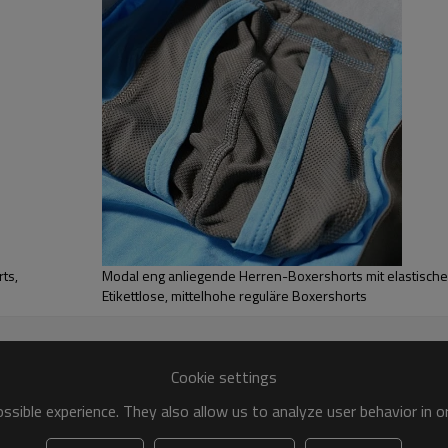
t an ihrem Platz hält, ohne zu
ngsaktiv ist.
ts,
Modal eng anliegende Herren-Boxershorts mit elastischem
Etikettlose, mittelhohe reguläre Boxershorts
Versand
Wir versenden weltweit und stellen sicher, dass Sie unsere
Cookie settings
hochwertigen Produkte überall erhalten. Profitieren Sie von
kostengünstigen Versandlösungen, die speziell auf
sible experience. They also allow us to analyze user behavior in 
Großbestellungen zugeschnitten sind und Ihnen helfen, die