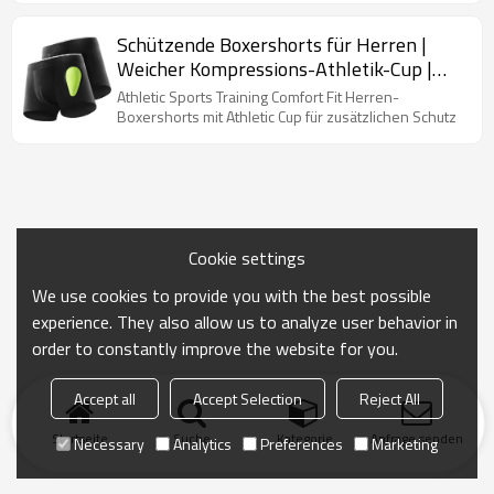
Schützende Boxershorts für Herren |
Weicher Kompressions-Athletik-Cup |
Peewee-Unterwäsche für Jugendliche für
Athletic Sports Training Comfort Fit Herren-
Baseball und Fußball
Boxershorts mit Athletic Cup für zusätzlichen Schutz
Cookie settings
We use cookies to provide you with the best possible
experience. They also allow us to analyze user behavior in
order to constantly improve the website for you.
Accept all
Accept Selection
Reject All
Startseite
Suche
Kategorie
Anfrage senden
Necessary
Analytics
Preferences
Marketing